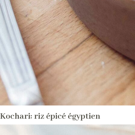
Kochari: riz épicé égyptien