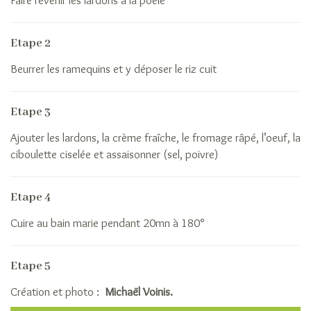
Faire revenir les lardons à la poêle
son
grain
Etape 2
de
riz
Beurrer les ramequins et y déposer le riz cuit
Idées
recettes
Etape 3
de
riz
Ajouter les lardons, la crème fraîche, le fromage râpé, l’oeuf, la
Le
ciboulette ciselée et assaisonner (sel, poivre)
riz
anti-
Etape 4
gaspi
Nutrition
Cuire au bain marie pendant 20mn à 180°
La
filière
L’histoire
Etape 5
du
Création et photo :
Michaël Voinis.
riz