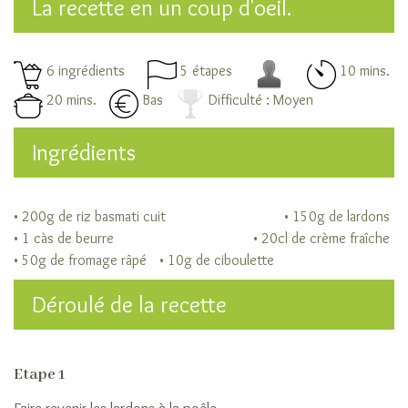
La recette en un coup d'oeil.
de
riz
Les
6 ingrédients
5 étapes
10 mins.
niveaux
d’élaboration
20 mins.
Bas
Difficulté : Moyen
du
riz
Ingrédients
Cuisiner
son
riz
• 200g de riz basmati cuit
• 150g de lardons
Les
• 1 càs de beurre
• 20cl de crème fraîche
modes
• 50g de fromage râpé
• 10g de ciboulette
de
cuisson
Déroulé de la recette
du
riz
A
Etape 1
chaque
recette