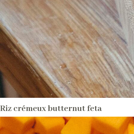
Riz crémeux butternut feta