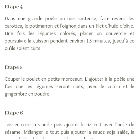
du
Etape 4
riz
La
Dans une grande poêle ou une sauteuse, faire revenir les
riziculture
carottes, le potimarron et l’oignon dans un filet d’huile d’olive.
Le
Une fois les légumes colorés, placer un couvercle et
raffinage
poursuivre la cuisson pendant environ 15 minutes, jusqu’à ce
du
qu’ils soient cuits.
riz
Qui
Etape 5
sommes-
nous
Couper le poulet en petits morceaux. L’ajouter à la poêle une
La
fois que les légumes seront cuits, avec le cumin et le
Rizerie
gingembre en poudre.
Française
Les
Etape 6
adhérents
Laisser cuire la viande puis ajouter le riz cuit avec l’huile de
sésame. Mélanger le tout puis ajouter la sauce soja salée, la