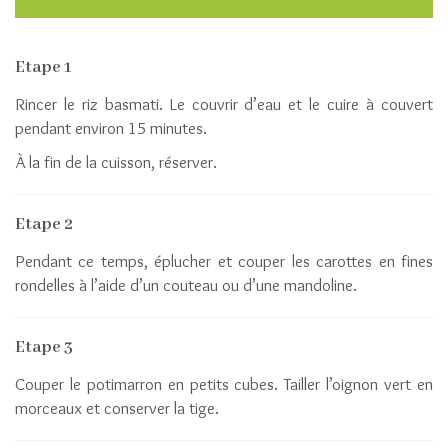
A
chaque
recette
Etape 1
son
grain
Rincer le riz basmati. Le couvrir d’eau et le cuire à couvert
de
pendant environ 15 minutes.
riz
À la fin de la cuisson, réserver.
Idées
recettes
de
Etape 2
riz
Pendant ce temps, éplucher et couper les carottes en fines
Le
rondelles à l’aide d’un couteau ou d’une mandoline.
riz
anti-
gaspi
Etape 3
Nutrition
La
Couper le potimarron en petits cubes. Tailler l’oignon vert en
filière
morceaux et conserver la tige.
L’histoire