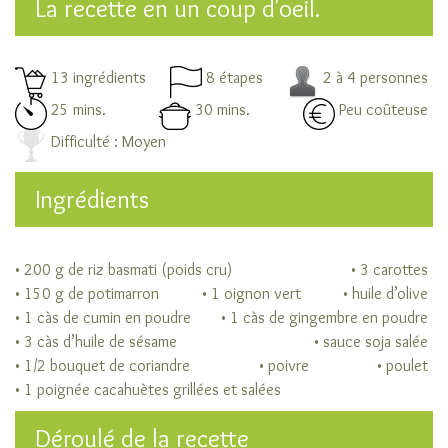
La recette en un coup d'oeil.
Autres
variétés
de
13 ingrédients
8 étapes
2 à 4 personnes
riz
25 mins.
30 mins.
Peu coûteuse
Les
niveaux
Difficulté : Moyen
d’élaboration
du
Ingrédients
riz
Cuisiner
son
• 200 g de riz basmati (poids cru)
• 3 carottes
riz
• 150 g de potimarron
• 1 oignon vert
• huile d’olive
Les
• 1 càs de cumin en poudre
• 1 càs de gingembre en poudre
modes
• 3 càs d’huile de sésame
• sauce soja salée
de
• 1/2 bouquet de coriandre
• poivre
• poulet
cuisson
• 1 poignée cacahuètes grillées et salées
du
riz
Déroulé de la recette