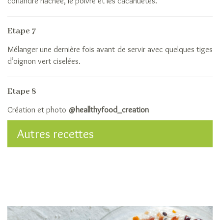
coriandre hachée, le poivre et les cacahuètes.
Etape 7
Mélanger une dernière fois avant de servir avec quelques tiges
d’oignon vert ciselées.
Etape 8
Création et photo
@heallthyfood_creation
Autres recettes
Sa
Ar
Ok
d
c
co
To
Ko
ri
c
ja
O
d
ri
cr
ri
a
c
fe
ép
c
ri
a
d
ég
so
ri
ri