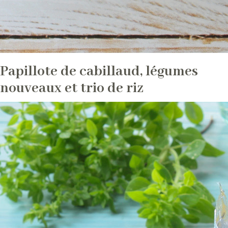
Nutrition
La
filière
L’histoire
du
riz
Papillote de cabillaud, légumes
La
nouveaux et trio de riz
riziculture
Le
raffinage
du
riz
Qui
sommes-
nous
La
Rizerie
Française
Les