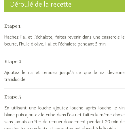
Déroulé de la recette
recette
son
grain
de
Etape 1
riz
Hachez l’ail et l’échalote, faites revenir dans une casserole le
Idées
beurre, l’huile d’olive, l’ail et l’échalote pendant 5 min
recettes
de
riz
Etape 2
Le
Ajoutez le riz et remuez jusqu’à ce que le riz devienne
riz
translucide
anti-
gaspi
Nutrition
Etape 3
La
filière
En utilisant une louche ajoutez louche après louche le vin
L’histoire
blanc puis ajoutez le cube dans l’eau et faites la même chose
du
sans jamais arrêter de remuer doucement pendant 20 min de
riz
manière à ce que le riz ait correctement absorbé le liquide.