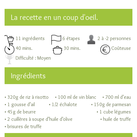
variétés
de
La recette en un coup d'oeil.
riz
Les
niveaux
d’élaboration
11 ingrédients
6 étapes
2 à -2 personnes
du
40 mins.
30 mins.
Coûteuse
riz
Difficulté : Moyen
Cuisiner
son
Ingrédients
riz
Les
modes
de
• 320g de riz à risotto
• 100 ml de vin blanc
• 700 ml d’eau
cuisson
• 1 gousse d’ail
• 1/2 échalote
• 150g de parmesan
du
• 45g de beurre
• 1 cube légumes
riz
• 2 cuillères à soupe d’huile d’olive
• huile de truffe
A
• brisures de truffe
chaque