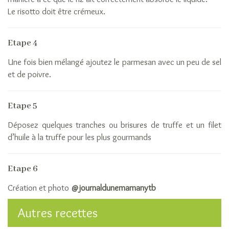
La
Le risotto doit être crémeux.
riziculture
Le
Etape 4
raffinage
du
Une fois bien mélangé ajoutez le parmesan avec un peu de sel
riz
et de poivre.
Qui
sommes-
Etape 5
nous
La
Déposez quelques tranches ou brisures de truffe et un filet
Rizerie
d’huile à la truffe pour les plus gourmands
Française
Les
Etape 6
adhérents
Création et photo
@journaldunemamanytb
Autres recettes
Sa
Ar
Ok