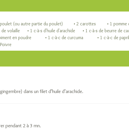
poulet (ou autre partie du poulet)
• 2 carottes
• 1 pomme d
 de volaille
• 1 c-à-s d'huile d'arachide
• 1 c-à-s de beurre de c
 piment en poudre
• 1 c-à-c de curcuma
• 1 c-à-c de papr
 Poivre
 gingembre) dans un filet d’huile d’arachide.
rer pendant 2 à 3 mn.