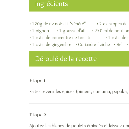
Ingrédients
• 120g de riz noir dit "vénéré"
• 2 escalopes de 
• 1 oignon
• 1 gousse d'ail
• 750 ml de bouillon
• 1 c-à-c de concentré de tomate
• 1 c-à-c de
• 1 c-à-c de gingembre
• Coriandre fraîche
• Sel
•
Déroulé de la recette
Etape 1
Faites revenir les épices (piment, curcuma, paprika,
Etape 2
Ajoutez les blancs de poulets émincés et laissez do