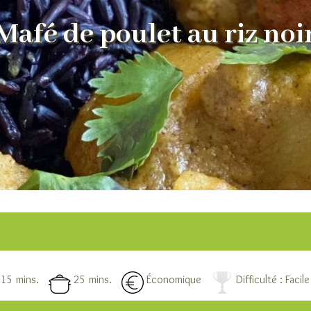
Mafé de poulet au riz noi
15 mins.
25 mins.
Économique
Difficulté : Facile