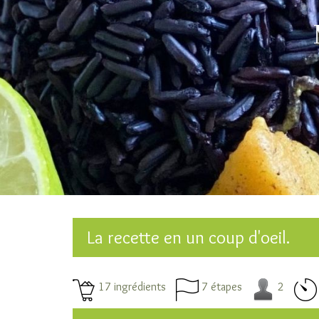
La recette en un coup d'oeil.
17 ingrédients
7 étapes
2