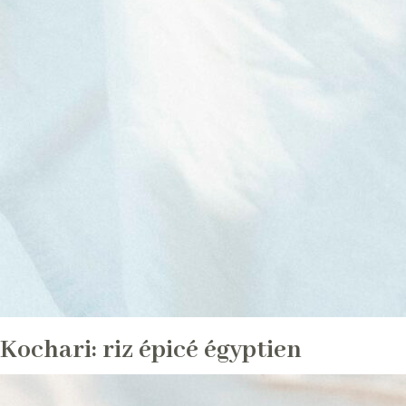
Kochari: riz épicé égyptien