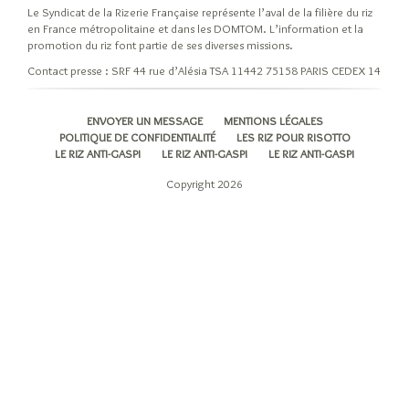
Le Syndicat de la Rizerie Française représente l’aval de la filière du riz
en France métropolitaine et dans les DOMTOM. L’information et la
promotion du riz font partie de ses diverses missions.
Contact presse : SRF 44 rue d’Alésia TSA 11442 75158 PARIS CEDEX 14
ENVOYER UN MESSAGE
MENTIONS LÉGALES
POLITIQUE DE CONFIDENTIALITÉ
LES RIZ POUR RISOTTO
LE RIZ ANTI-GASPI
LE RIZ ANTI-GASPI
LE RIZ ANTI-GASPI
Copyright 2026