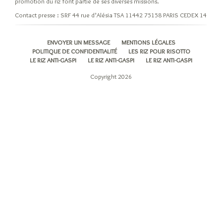
promotion du riz font partie de ses diverses missions.
Les
Contact presse : SRF 44 rue d’Alésia TSA 11442 75158 PARIS CEDEX 14
variétés
et
ENVOYER UN MESSAGE
MENTIONS LÉGALES
leurs
POLITIQUE DE CONFIDENTIALITÉ
LES RIZ POUR RISOTTO
origines
LE RIZ ANTI-GASPI
LE RIZ ANTI-GASPI
LE RIZ ANTI-GASPI
Riz
Copyright 2026
Indica
Riz
Japonica
Les
riz
pour
risotto
Autres
variétés
de
riz
Les