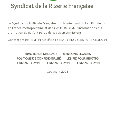
niveaux
d’élaboration
du
riz
Le Syndicat de la Rizerie Française représente l’aval de la filière du riz
Cuisiner
en France métropolitaine et dans les DOMTOM. L’information et la
son
promotion du riz font partie de ses diverses missions.
riz
Contact presse : SRF 44 rue d’Alésia TSA 11442 75158 PARIS CEDEX 14
Les
modes
ENVOYER UN MESSAGE
MENTIONS LÉGALES
de
POLITIQUE DE CONFIDENTIALITÉ
LES RIZ POUR RISOTTO
cuisson
LE RIZ ANTI-GASPI
LE RIZ ANTI-GASPI
LE RIZ ANTI-GASPI
du
Copyright 2026
riz
A
chaque
recette
son
grain
de