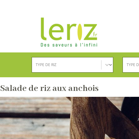
Type de riz
Type d
Sélectionnez le contenu
Sélection
Salade de riz aux anchois