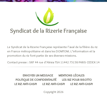
Les
variétés
et
leurs
origines
Riz
Indica
Riz
Le Syndicat de la Rizerie Française représente l’aval de la filière du riz
Japonica
en France métropolitaine et dans les DOMTOM. L’information et la
Les
promotion du riz font partie de ses diverses missions.
riz
Contact presse : SRF 44 rue d’Alésia TSA 11442 75158 PARIS CEDEX 14
pour
risotto
ENVOYER UN MESSAGE
MENTIONS LÉGALES
Autres
POLITIQUE DE CONFIDENTIALITÉ
LES RIZ POUR RISOTTO
LE RIZ ANTI-GASPI
LE RIZ ANTI-GASPI
LE RIZ ANTI-GASPI
variétés
de
Copyright 2026
riz
Les