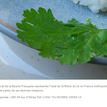
cat de la Rizerie Française représente l’aval de la filière du riz en France métro
ont partie de ses diverses missions.
 presse : SRF 44 rue d’Alésia TSA 11442 75158 PARIS CEDEX 14