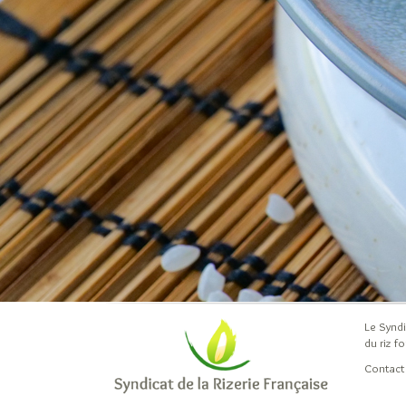
Le Syndi
du riz f
Contact