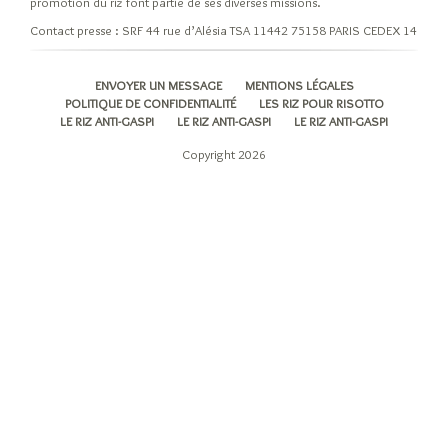
promotion du riz font partie de ses diverses missions.
Les
Contact presse : SRF 44 rue d’Alésia TSA 11442 75158 PARIS CEDEX 14
variétés
et
ENVOYER UN MESSAGE
MENTIONS LÉGALES
leurs
POLITIQUE DE CONFIDENTIALITÉ
LES RIZ POUR RISOTTO
origines
LE RIZ ANTI-GASPI
LE RIZ ANTI-GASPI
LE RIZ ANTI-GASPI
Riz
Copyright 2026
Indica
Riz
Japonica
Les
riz
pour
risotto
Autres
variétés
de
riz
Les