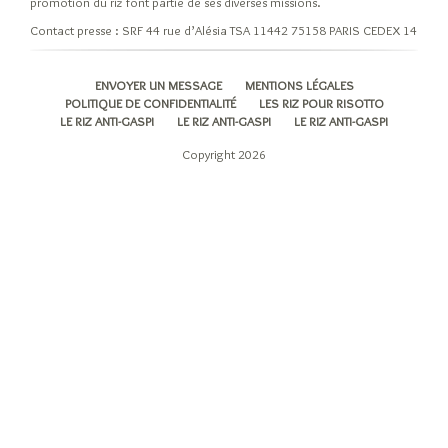
promotion du riz font partie de ses diverses missions.
Les
Contact presse : SRF 44 rue d’Alésia TSA 11442 75158 PARIS CEDEX 14
variétés
et
ENVOYER UN MESSAGE
MENTIONS LÉGALES
leurs
POLITIQUE DE CONFIDENTIALITÉ
LES RIZ POUR RISOTTO
origines
LE RIZ ANTI-GASPI
LE RIZ ANTI-GASPI
LE RIZ ANTI-GASPI
Riz
Copyright 2026
Indica
Riz
Japonica
Les
riz
pour
risotto
Autres
variétés
de
riz
Les