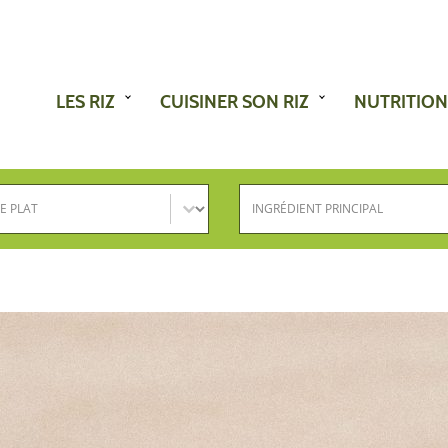
LES RIZ
CUISINER SON RIZ
NUTRITION
e plat
Ingrédient principal
nez le contenu
Sélectionnez le contenu