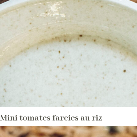
Les
riz
Les
Mini tomates farcies au riz
variétés
et
leurs