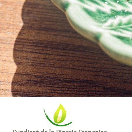
nous
La
Rizerie
Française
Les
adhérents