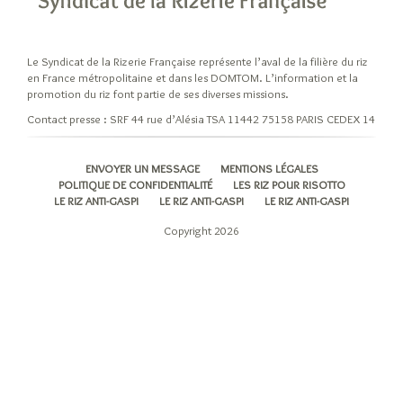
Le Syndicat de la Rizerie Française représente l’aval de la filière du riz
en France métropolitaine et dans les DOMTOM. L’information et la
promotion du riz font partie de ses diverses missions.
Contact presse : SRF 44 rue d’Alésia TSA 11442 75158 PARIS CEDEX 14
ENVOYER UN MESSAGE
MENTIONS LÉGALES
POLITIQUE DE CONFIDENTIALITÉ
LES RIZ POUR RISOTTO
LE RIZ ANTI-GASPI
LE RIZ ANTI-GASPI
LE RIZ ANTI-GASPI
Copyright 2026