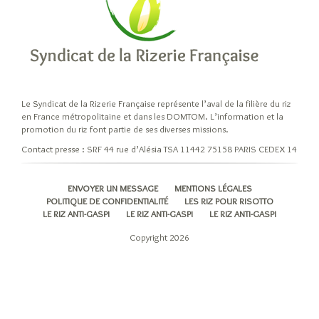
Les
variétés
et
leurs
origines
Riz
Le Syndicat de la Rizerie Française représente l’aval de la filière du riz
Indica
en France métropolitaine et dans les DOMTOM. L’information et la
promotion du riz font partie de ses diverses missions.
Riz
Japonica
Contact presse : SRF 44 rue d’Alésia TSA 11442 75158 PARIS CEDEX 14
Les
riz
ENVOYER UN MESSAGE
MENTIONS LÉGALES
pour
POLITIQUE DE CONFIDENTIALITÉ
LES RIZ POUR RISOTTO
LE RIZ ANTI-GASPI
LE RIZ ANTI-GASPI
LE RIZ ANTI-GASPI
risotto
Autres
Copyright 2026
variétés
de
riz
Les