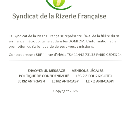
niveaux
d’élaboration
du
riz
Cuisiner
son
Le Syndicat de la Rizerie Française représente l’aval de la filière du riz
en France métropolitaine et dans les DOMTOM. L’information et la
riz
promotion du riz font partie de ses diverses missions.
Les
Contact presse : SRF 44 rue d’Alésia TSA 11442 75158 PARIS CEDEX 14
modes
de
cuisson
ENVOYER UN MESSAGE
MENTIONS LÉGALES
POLITIQUE DE CONFIDENTIALITÉ
LES RIZ POUR RISOTTO
du
LE RIZ ANTI-GASPI
LE RIZ ANTI-GASPI
LE RIZ ANTI-GASPI
riz
Copyright 2026
A
chaque
recette
son
grain
de