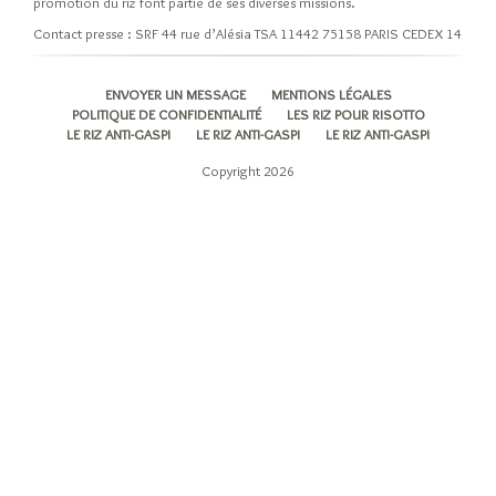
promotion du riz font partie de ses diverses missions.
Les
Contact presse : SRF 44 rue d’Alésia TSA 11442 75158 PARIS CEDEX 14
variétés
et
ENVOYER UN MESSAGE
MENTIONS LÉGALES
leurs
POLITIQUE DE CONFIDENTIALITÉ
LES RIZ POUR RISOTTO
origines
LE RIZ ANTI-GASPI
LE RIZ ANTI-GASPI
LE RIZ ANTI-GASPI
Riz
Copyright 2026
Indica
Riz
Japonica
Les
riz
pour
risotto
Autres
variétés
de
riz
Les