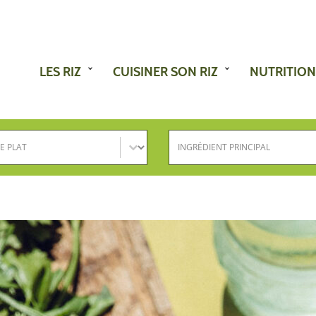
LES RIZ
CUISINER SON RIZ
NUTRITION
e plat
Ingrédient principal
nez le contenu
Sélectionnez le contenu