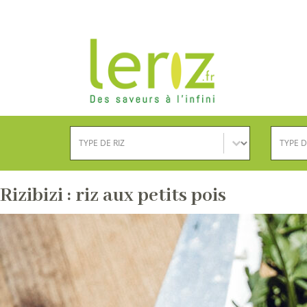
Type de riz
Type d
Sélectionnez le contenu
Sélection
Rizibizi : riz aux petits pois