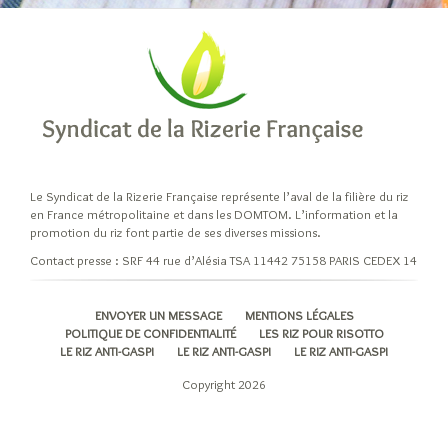
Les
variétés
et
leurs
origines
Riz
Indica
Riz
Le Syndicat de la Rizerie Française représente l’aval de la filière du riz
Japonica
en France métropolitaine et dans les DOMTOM. L’information et la
Les
promotion du riz font partie de ses diverses missions.
riz
Contact presse : SRF 44 rue d’Alésia TSA 11442 75158 PARIS CEDEX 14
pour
risotto
ENVOYER UN MESSAGE
MENTIONS LÉGALES
Autres
POLITIQUE DE CONFIDENTIALITÉ
LES RIZ POUR RISOTTO
LE RIZ ANTI-GASPI
LE RIZ ANTI-GASPI
LE RIZ ANTI-GASPI
variétés
de
Copyright 2026
riz
Les