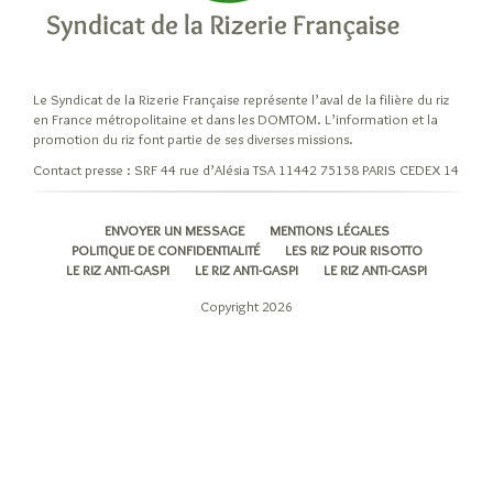
niveaux
d’élaboration
du
riz
Le Syndicat de la Rizerie Française représente l’aval de la filière du riz
Cuisiner
en France métropolitaine et dans les DOMTOM. L’information et la
son
promotion du riz font partie de ses diverses missions.
riz
Contact presse : SRF 44 rue d’Alésia TSA 11442 75158 PARIS CEDEX 14
Les
modes
ENVOYER UN MESSAGE
MENTIONS LÉGALES
de
POLITIQUE DE CONFIDENTIALITÉ
LES RIZ POUR RISOTTO
cuisson
LE RIZ ANTI-GASPI
LE RIZ ANTI-GASPI
LE RIZ ANTI-GASPI
du
Copyright 2026
riz
A
chaque
recette
son
grain
de