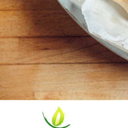
Les
variétés
et
leurs
origines
Riz
Indica
Riz
Japonica
Les
riz
pour
risotto
Autres
variétés
de
riz
Les