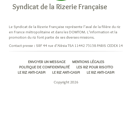
niveaux
d’élaboration
du
riz
Le Syndicat de la Rizerie Française représente l’aval de la filière du riz
Cuisiner
en France métropolitaine et dans les DOMTOM. L’information et la
son
promotion du riz font partie de ses diverses missions.
riz
Contact presse : SRF 44 rue d’Alésia TSA 11442 75158 PARIS CEDEX 14
Les
modes
ENVOYER UN MESSAGE
MENTIONS LÉGALES
de
POLITIQUE DE CONFIDENTIALITÉ
LES RIZ POUR RISOTTO
cuisson
LE RIZ ANTI-GASPI
LE RIZ ANTI-GASPI
LE RIZ ANTI-GASPI
du
Copyright 2026
riz
A
chaque
recette
son
grain
de