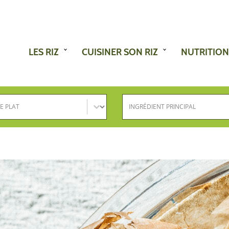
LES RIZ
CUISINER SON RIZ
NUTRITION
e plat
Ingrédient principal
nez le contenu
Sélectionnez le contenu