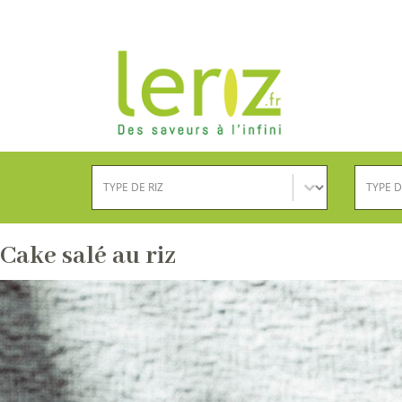
Type de riz
Type d
Sélectionnez le contenu
Sélection
Cake salé au riz