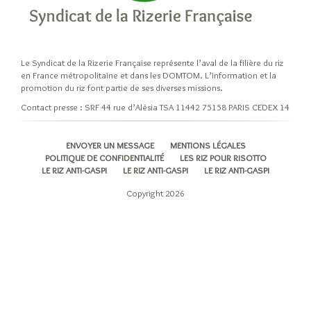
niveaux
d’élaboration
du
riz
Le Syndicat de la Rizerie Française représente l’aval de la filière du riz
Cuisiner
en France métropolitaine et dans les DOMTOM. L’information et la
son
promotion du riz font partie de ses diverses missions.
riz
Contact presse : SRF 44 rue d’Alésia TSA 11442 75158 PARIS CEDEX 14
Les
modes
ENVOYER UN MESSAGE
MENTIONS LÉGALES
de
POLITIQUE DE CONFIDENTIALITÉ
LES RIZ POUR RISOTTO
cuisson
LE RIZ ANTI-GASPI
LE RIZ ANTI-GASPI
LE RIZ ANTI-GASPI
du
Copyright 2026
riz
A
chaque
recette
son
grain
de