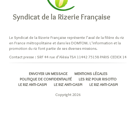
niveaux
d’élaboration
du
riz
Cuisiner
son
Le Syndicat de la Rizerie Française représente l’aval de la filière du riz
en France métropolitaine et dans les DOMTOM. L’information et la
riz
promotion du riz font partie de ses diverses missions.
Les
Contact presse : SRF 44 rue d’Alésia TSA 11442 75158 PARIS CEDEX 14
modes
de
cuisson
ENVOYER UN MESSAGE
MENTIONS LÉGALES
POLITIQUE DE CONFIDENTIALITÉ
LES RIZ POUR RISOTTO
du
LE RIZ ANTI-GASPI
LE RIZ ANTI-GASPI
LE RIZ ANTI-GASPI
riz
Copyright 2026
A
chaque
recette
son
grain
de