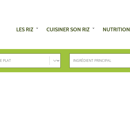
LES RIZ
CUISINER SON RIZ
NUTRITION
e plat
Ingrédient principal
nez le contenu
Sélectionnez le contenu