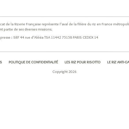
cat de la Rizerie Française représente l’aval de la filière du riz en France métro
ont partie de ses diverses missions.
 presse : SRF 44 rue d’Alésia TSA 11442 75158 PARIS CEDEX 14
ES
POLITIQUE DE CONFIDENTIALITÉ
LES RIZ POUR RISOTTO
LE RIZ ANTI-G
Copyright 2026