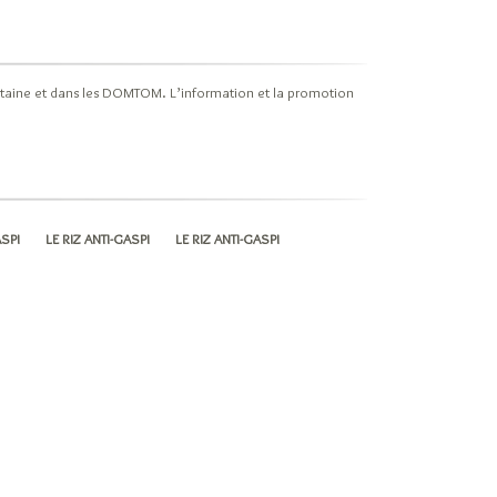
politaine et dans les DOMTOM. L’information et la promotion
ASPI
LE RIZ ANTI-GASPI
LE RIZ ANTI-GASPI